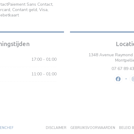
tactPaiement Sans Contact,
rcard, Contant geld, Visa,
ebetkaart
ingstijden
Locati
1348 Avenue Raymond 
17:00 - 01:00
Montpelli
07 67 89 4
11:00 - 01:00
Faceboo
((OPENT IN EEN NIEUW VENSTER))
((OPENT IN EEN NIEUW VENSTER))
((OPENT IN
ZENCHEF
DISCLAIMER
GEBRUIKSVOORWAARDEN
BELEID