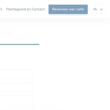
's
Plattegrond en Contact
Reserveer een tafel
NL
 OP