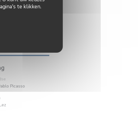
gina's te klikken.
ng
dse
Pablo Picasso
n
Lez