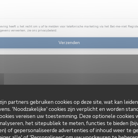
ving heeft u het recht om u af te melden voor telefonische marketing via het Bel-me-niet Regist
egevens verwerken, zie ons
privacybeleid
.
ijn partners gebruiken cookies op deze site, wat kan leide
ns. 'Noodzakelijke' cookies zijn verplicht en worden stand
-kaart weer te geven, moet u Waze Map (Google) cookies accepteren. Deze cook
ookies vereisen uw toestemming. Deze optionele cookies
locatiegegevens verzamelen.
Toestaan
nalyseren, het sitepubliek te meten, functies te bieden (bij
n) of gepersonaliseerde advertenties of inhoud weer te ge
Weiger alle' of 'Personaliseer' om uw voorkeuren te behere