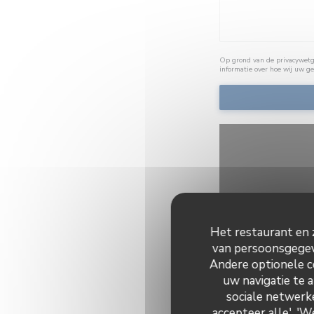
Op grond van de privacywetge
informatie over hoe wij uw g
Het restaurant en z
van persoonsgegeve
Om de interactieve Waze
Andere optionele c
uw navigatie te a
sociale netwerke
accepteer alle', '