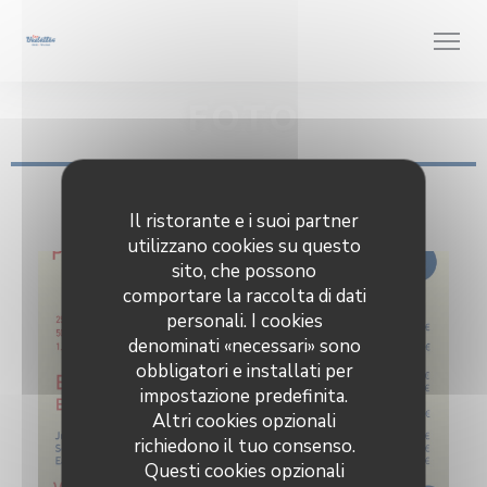
Personalizzazione delle tue scelte sui cookie
FOTO
LA CARTE
Il ristorante e i suoi partner
utilizzano cookies su questo
sito, che possono
comportare la raccolta di dati
personali. I cookies
denominati «necessari» sono
obbligatori e installati per
impostazione predefinita.
Altri cookies opzionali
richiedono il tuo consenso.
Questi cookies opzionali