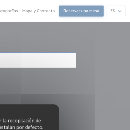
otografías
Mapa y Contacto
Reservar una mesa
ES
r la recopilación de
nstalan por defecto.